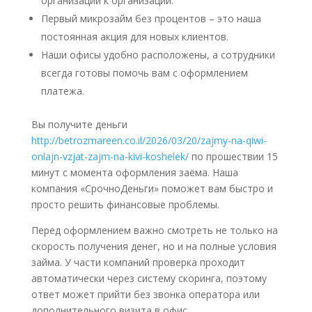
организации к организации.
Первый микрозайм без процентов – это наша
постоянная акция для новых клиентов.
Наши офисы удобно расположены, а сотрудники
всегда готовы помочь вам с оформлением
платежа.
Вы получите деньги
http://betrozmareen.co.il/2026/03/20/zajmy-na-qiwi-
onlajn-vzjat-zajm-na-kivi-koshelek/
по прошествии 15
минут с момента оформления заёма. Наша
компания «СрочноДеньги» поможет вам быстро и
просто решить финансовые проблемы.
Перед оформлением важно смотреть не только на
скорость получения денег, но и на полные условия
займа. У части компаний проверка проходит
автоматически через систему скоринга, поэтому
ответ может прийти без звонка оператора или
дополнительного визита в офис.