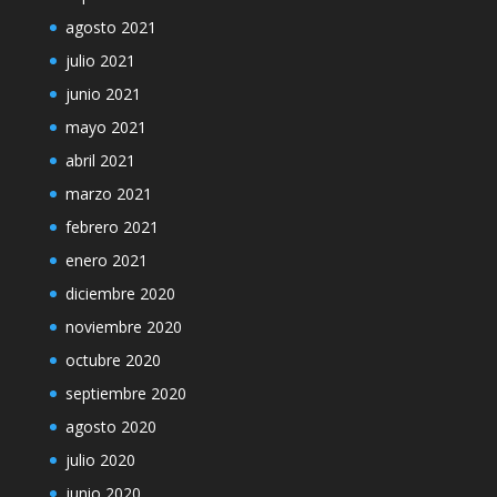
agosto 2021
julio 2021
junio 2021
mayo 2021
abril 2021
marzo 2021
febrero 2021
enero 2021
diciembre 2020
noviembre 2020
octubre 2020
septiembre 2020
agosto 2020
julio 2020
junio 2020