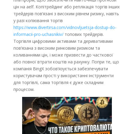
цін на aelf. Копітрейдинг або реплікація торгів інших
трейдерів пов’язані з високим рівнем ризику, навіть
у разі копіювання торгів
https://www.divertirsa.com/vidnovljuetsja-dostup-do-
informacii-pro-uchasnikiv/
топових трейдерів.
Торгівля цифровими активами та деривативами
пов’язана з високим ринковим ризиком та
коливаннями цін, і може призвести до часткової
або повної втрати коштів на рахунку. Попри те, що
компанія BingX зобов’язується забезпечувати
користувачам прості у використанні інструменти
для торгівлі, сама торгівля є дуже складним
процесом.