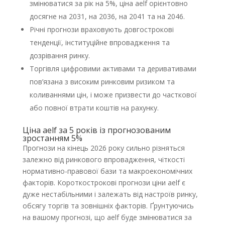
змінюватися за рік на 5%, ціна aelf орієнтовно
досягне на 2031, на 2036, на 2041 та на 2046.
Річні прогнози враховують довгострокові
тенденції, інституційне впровадження та
дозрівання ринку.
Торгівля цифровими активами та деривативами
пов’язана з високим ринковим ризиком та
коливаннями цін, і може призвести до часткової
або повної втрати коштів на рахунку.
Ціна aelf за 5 років із прогнозованим
зростанням 5%
Прогнози на кінець 2026 року сильно різняться
залежно від ринкового впровадження, чіткості
нормативно-правової бази та макроекономічних
факторів. Короткострокові прогнози ціни aelf є
дуже нестабільними і залежать від настроїв ринку,
обсягу торгів та зовнішніх факторів. Ґрунтуючись
на вашому прогнозі, що aelf буде змінюватися за