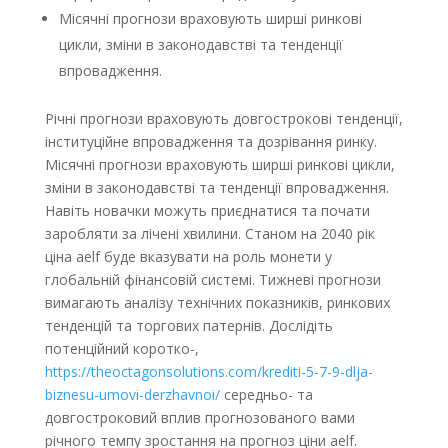
Місячні прогнози враховують ширші ринкові
цикли, зміни в законодавстві та тенденції
впровадження.
Річні прогнози враховують довгострокові тенденції,
інституційне впровадження та дозрівання ринку.
Місячні прогнози враховують ширші ринкові цикли,
зміни в законодавстві та тенденції впровадження.
Навіть новачки можуть приєднатися та почати
заробляти за лічені хвилини. Станом на 2040 рік
ціна aelf буде вказувати на роль монети у
глобальній фінансовій системі. Тижневі прогнози
вимагають аналізу технічних показників, ринкових
тенденцій та торгових патернів. Дослідіть
потенційний коротко-,
https://theoctagonsolutions.com/krediti-5-7-9-dlja-
biznesu-umovi-derzhavnoi/
середньо- та
довгостроковий вплив прогнозованого вами
річного темпу зростання на прогноз ціни aelf.