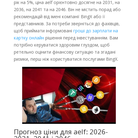
рік на 5%, ціна aelf орієнтовно досягне на 2031, на
2036, на 2041 та на 2046. Він не містить порад або
рекомендацій від імені компанії BingX або її
представників. За потреби зверніться до фахівців,
щоб приймати інформовані
гроші до зарплати на
картку онлайн
рішення перед інвестуванням. Вам
потрібно керуватися здоровим глуздом, щоб
ретельно оцінити фінансову ситуацію та згадані
ризики, перш ніж користуватися послугами BingX.
Прогноз ціни для aelf: 2026-