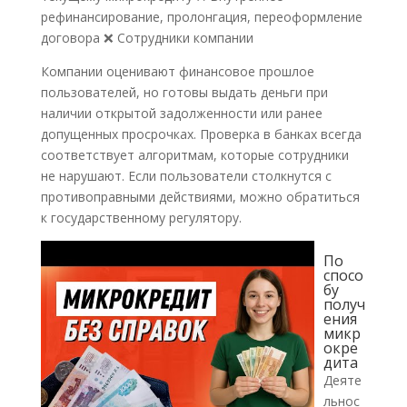
рефинансирование, пролонгация, переоформление
договора ❌ Сотрудники компании
Компании оценивают финансовое прошлое
пользователей, но готовы выдать деньги при
наличии открытой задолженности или ранее
допущенных просрочках. Проверка в банках всегда
соответствует алгоритмам, которые сотрудники
не нарушают. Если пользователи столкнутся с
противоправными действиями, можно обратиться
к государственному регулятору.
По
спосо
бу
получ
ения
микр
окре
дита
Деяте
льнос