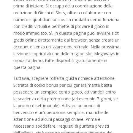
prima di iniziare. Si occupa della coordinazione della
redazione di Giochi di Slots, oltre a collaborare con
numerosi quotidiani online. La modalità demo funziona
con crediti virtuali e permette di provare il gioco in
modo immediato. Sì, in questa pagina puoi avviare slot
gratis online direttamente dal browser, senza creare un
account e senza utilizzare denaro reale. Nella prossima
sezione scoprirai alcune delle migliori slot Megaways in
modalità demo, tutte disponibili gratuitamente in
questa pagina.
Tuttavia, scegliere l’offerta giusta richiede attenzione.
Si tratta di codici bonus per cui generalmente basta
possedere un semplice conto gioco, attivandoli entro
la scadenza della promozione (ad esempio 7 giorni, se
la promo è settimanale). Attivare un bonus di
benvenuto è un’operazione semplice, ma richiede
attenzione ad alcuni passaggi chiave. Prima è
necessario soddisfare i requisiti di puntata previsti
dall’offerta, cioè occorre scommettere l’importo del