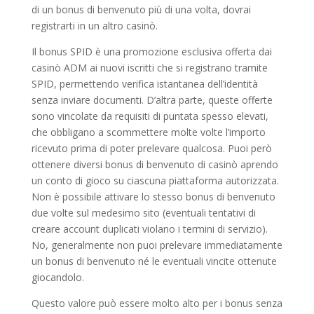
di un bonus di benvenuto più di una volta, dovrai
registrarti in un altro casinò.
Il bonus SPID è una promozione esclusiva offerta dai
casinò ADM ai nuovi iscritti che si registrano tramite
SPID, permettendo verifica istantanea dell’identità
senza inviare documenti. D’altra parte, queste offerte
sono vincolate da requisiti di puntata spesso elevati,
che obbligano a scommettere molte volte l’importo
ricevuto prima di poter prelevare qualcosa​. Puoi però
ottenere diversi bonus di benvenuto di casinò aprendo
un conto di gioco su ciascuna piattaforma autorizzata.
Non è possibile attivare lo stesso bonus di benvenuto
due volte sul medesimo sito (eventuali tentativi di
creare account duplicati violano i termini di servizio).
No, generalmente non puoi prelevare immediatamente
un bonus di benvenuto né le eventuali vincite ottenute
giocandolo.
Questo valore può essere molto alto per i bonus senza