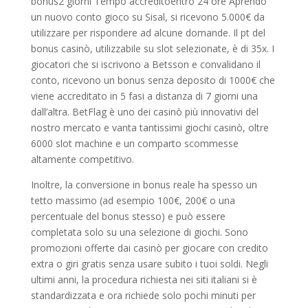
bonus2 giorni Tempo accreditoentro 24 ore Aprendo
un nuovo conto gioco su Sisal, si ricevono 5.000€ da
utilizzare per rispondere ad alcune domande. Il pt del
bonus casinò, utilizzabile su slot selezionate, è di 35x. I
giocatori che si iscrivono a Betsson e convalidano il
conto, ricevono un bonus senza deposito di 1000€ che
viene accreditato in 5 fasi a distanza di 7 giorni una
dall’altra. BetFlag è uno dei casinò più innovativi del
nostro mercato e vanta tantissimi giochi casinò, oltre
6000 slot machine e un comparto scommesse
altamente competitivo.
Inoltre, la conversione in bonus reale ha spesso un
tetto massimo (ad esempio 100€, 200€ o una
percentuale del bonus stesso) e può essere
completata solo su una selezione di giochi. Sono
promozioni offerte dai casinò per giocare con credito
extra o giri gratis senza usare subito i tuoi soldi. Negli
ultimi anni, la procedura richiesta nei siti italiani si è
standardizzata e ora richiede solo pochi minuti per