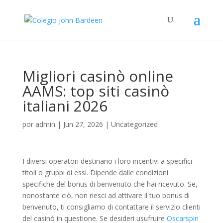
Migliori casinò online
AAMS: top siti casinò
italiani 2026
por
admin
|
Jun 27, 2026
|
Uncategorized
I diversi operatori destinano i loro incentivi a specifici
titoli o gruppi di essi. Dipende dalle condizioni
specifiche del bonus di benvenuto che hai ricevuto. Se,
nonostante ciò, non riesci ad attivare il tuo bonus di
benvenuto, ti consigliamo di contattare il servizio clienti
del casinò in questione. Se desideri usufruire
Oscarspin