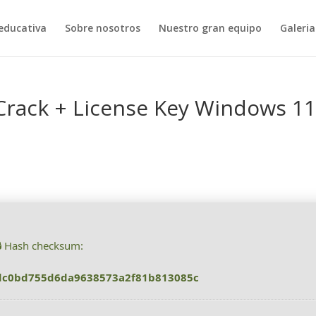
educativa
Sobre nosotros
Nuestro gran equipo
Galeria
rack + License Key Windows 1
🔒 Hash checksum:
dc0bd755d6da9638573a2f81b813085c